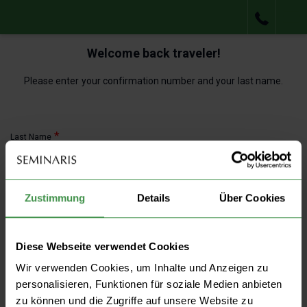
Ha
Me
Welcome back traveler!
Please enter your confirmation number and your last name.
Last Name
Zustimmung
Details
Über Cookies
Confirmation Number
Diese Webseite verwendet Cookies
Wir verwenden Cookies, um Inhalte und Anzeigen zu
personalisieren, Funktionen für soziale Medien anbieten
SUBMIT
zu können und die Zugriffe auf unsere Website zu